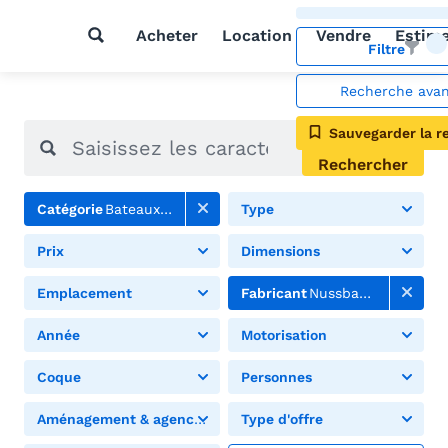
Acheter
Location
Vendre
Estim
Filtre
Recherche ava
Sauvegarder la r
Rechercher
Catégorie
Bateaux à moteur
Type
Prix
Dimensions
Emplacement
Fabricant
Nussbaumer
Année
Motorisation
Coque
Personnes
Aménagement & agencement
Type d'offre