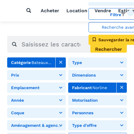
Acheter
Location
Vendre
Estim
Filtre
Recherche ava
Sauvegarder la r
Rechercher
Catégorie
Bateaux à moteur
Type
Prix
Dimensions
Emplacement
Fabricant
Norline
Année
Motorisation
Coque
Personnes
Aménagement & agencement
Type d'offre