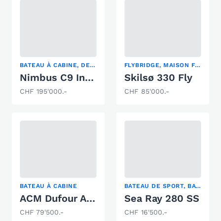
BATEAU À CABINE, DECK-BOAT, TIMONERIE
FLYBRIDGE, MAISON FLOTTANTE, YACHT À MOTEUR
Nimbus C9 Inboard
Skilsø 330 Fly
CHF 195'000.-
CHF 85'000.-
BATEAU À CABINE
BATEAU DE SPORT, BATEAU À CABINE, YACHT À MOTEUR
ACM Dufour ACM 31 Elite
Sea Ray 280 SS
CHF 79'500.-
CHF 16'500.-