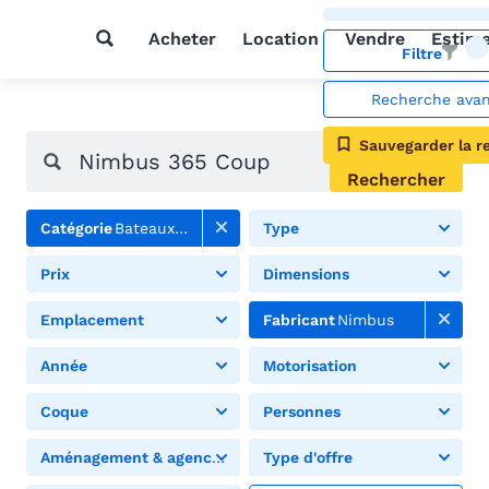
Acheter
Location
Vendre
Estim
Filtre
Recherche ava
Sauvegarder la r
Rechercher
Catégorie
Bateaux à moteur
Type
Prix
Dimensions
Emplacement
Fabricant
Nimbus
Année
Motorisation
Coque
Personnes
Aménagement & agencement
Type d'offre