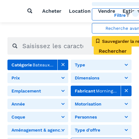
Acheter
Location
Vendre
Estim
Filtre
Recherche ava
Sauvegarder la r
Rechercher
Catégorie
Bateaux à moteur
Type
Prix
Dimensions
Emplacement
Fabricant
Morningstar
Année
Motorisation
Coque
Personnes
Aménagement & agencement
Type d'offre