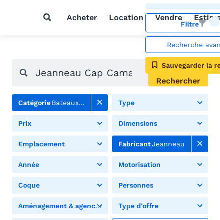
Acheter
Location
Vendre
Estim
Filtre
Recherche ava
Sauvegarder la r
Rechercher
Catégorie
Bateaux à moteur
Type
Prix
Dimensions
Emplacement
Fabricant
Jeanneau
Année
Motorisation
Coque
Personnes
Aménagement & agencement
Type d'offre