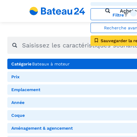
Achete
Filtre
Recherche ava
Sauvegarder la r
Catégorie
Bateaux à moteur
Prix
Emplacement
Année
Coque
Aménagement & agencement