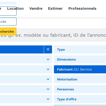
r
Location
Vendre
Estimer
Professionnels
ncée
echerche
Type
Dimensions
Fabricant
J2J Service
Motorisation
Personnes
Type d'offre