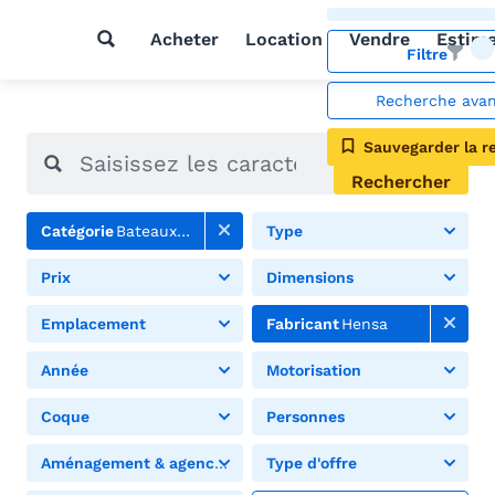
Acheter
Location
Vendre
Estim
Filtre
Recherche ava
Sauvegarder la r
Rechercher
Catégorie
Bateaux à moteur
Type
Prix
Dimensions
Emplacement
Fabricant
Hensa
Année
Motorisation
Coque
Personnes
Aménagement & agencement
Type d'offre