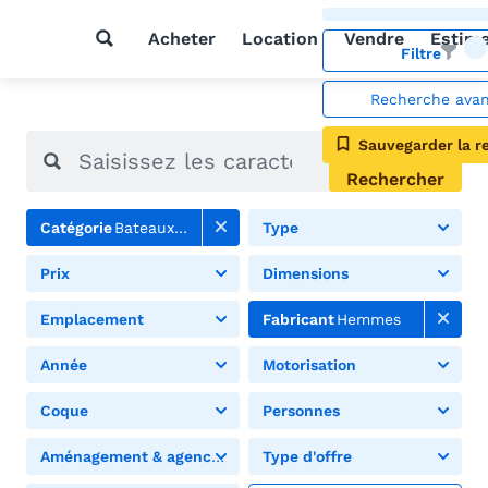
Acheter
Location
Vendre
Estim
Filtre
Recherche ava
Sauvegarder la r
Rechercher
Catégorie
Bateaux à moteur
Type
Prix
Dimensions
Emplacement
Fabricant
Hemmes
Année
Motorisation
Coque
Personnes
Aménagement & agencement
Type d'offre