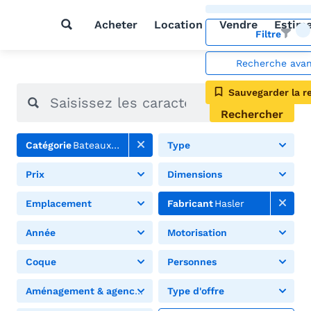
Acheter
Location
Vendre
Estim
Filtre
Recherche ava
Sauvegarder la r
Rechercher
Catégorie
Bateaux à moteur
Type
Prix
Dimensions
Emplacement
Fabricant
Hasler
Année
Motorisation
Coque
Personnes
Aménagement & agencement
Type d'offre