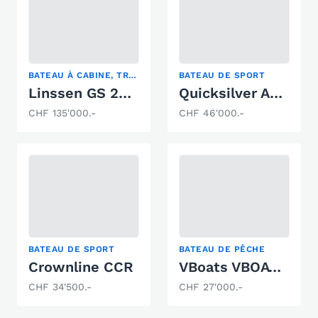
BATEAU À CABINE, TRAWLER
BATEAU DE SPORT
Linssen GS 25.9 avec place
Quicksilver Activ 605 Sundeck
CHF 135'000.-
CHF 46'000.-
BATEAU DE SPORT
BATEAU DE PÊCHE
Crownline CCR
VBoats VBOAT FISH 50
CHF 34'500.-
CHF 27'000.-