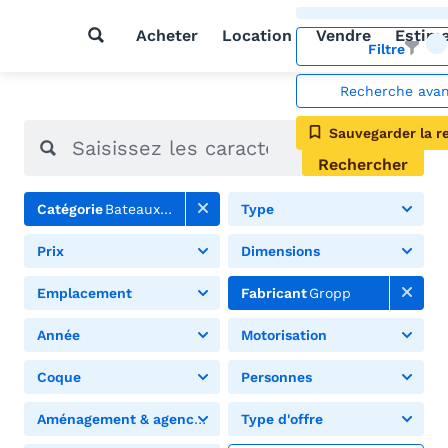
Acheter
Location
Vendre
Estim
Filtre
Recherche ava
Sauvegarder la r
Rechercher
Catégorie
Bateaux à moteur
Type
Prix
Dimensions
Emplacement
Fabricant
Gropp
Année
Motorisation
Coque
Personnes
Aménagement & agencement
Type d'offre