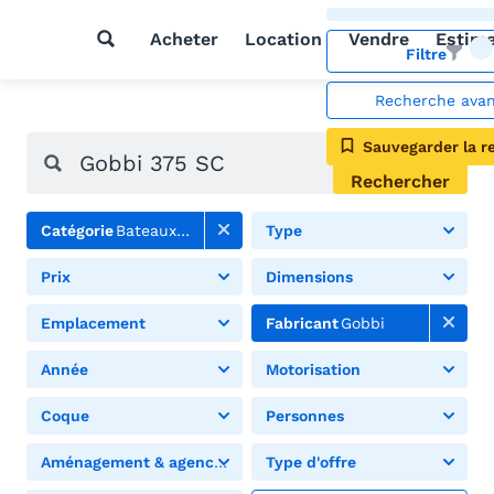
Acheter
Location
Vendre
Estim
Filtre
Recherche ava
Sauvegarder la r
Rechercher
Catégorie
Bateaux à moteur
Type
Prix
Dimensions
Emplacement
Fabricant
Gobbi
Année
Motorisation
Coque
Personnes
Aménagement & agencement
Type d'offre