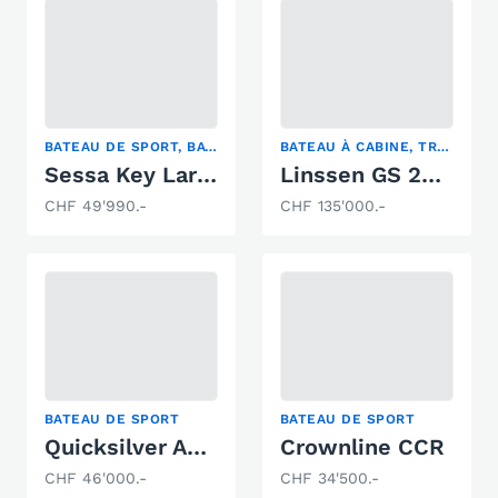
BATEAU DE SPORT, BATEAU À CABINE, YACHT À MOTEUR
BATEAU À CABINE, TRAWLER
Sessa Key Largo 27
Linssen GS 25.9
CHF 49'990.-
CHF 135'000.-
BATEAU DE SPORT
BATEAU DE SPORT
Quicksilver Activ 605 Sundeck
Crownline CCR
CHF 46'000.-
CHF 34'500.-