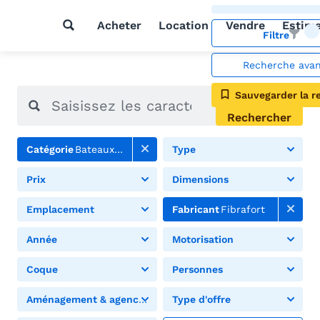
Acheter
Location
Vendre
Estim
Filtre
Recherche ava
Sauvegarder la r
Rechercher
Catégorie
Bateaux à moteur
Type
Prix
Dimensions
Emplacement
Fabricant
Fibrafort
Année
Motorisation
Coque
Personnes
Aménagement & agencement
Type d'offre