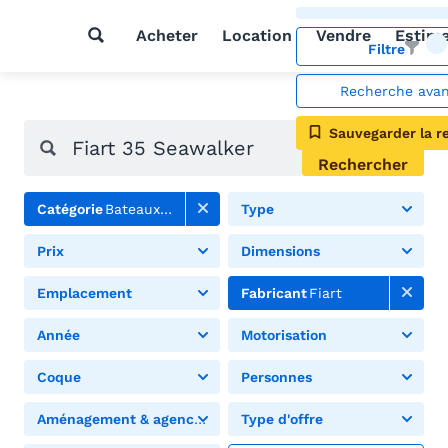
Acheter
Location
Vendre
Estim
Filtre
Recherche ava
Sauvegarder la r
Rechercher
Catégorie
Bateaux à moteur
Type
Prix
Dimensions
Emplacement
Fabricant
Fiart
Année
Motorisation
Coque
Personnes
Aménagement & agencement
Type d'offre