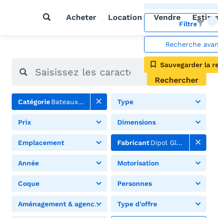
Acheter
Location
Vendre
Estim
Filtre
Recherche ava
Sauvegarder la r
Rechercher
Catégorie
Bateaux à moteur
Type
Prix
Dimensions
Emplacement
Fabricant
Dipol Glass
Année
Motorisation
Coque
Personnes
Aménagement & agencement
Type d'offre