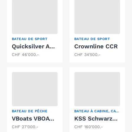
BATEAU DE SPORT
BATEAU DE SPORT
Quicksilver Activ 605 Sundeck
Crownline CCR
CHF 46'000.-
CHF 34'500.-
BATEAU DE PÊCHE
BATEAU À CABINE, CATAMARAN À MOTEUR, MAISON FLOTTANTE
VBoats VBOAT FISH 50
KSS Schwarzer Motorkatamaran
CHF 27'000.-
CHF 160'000.-