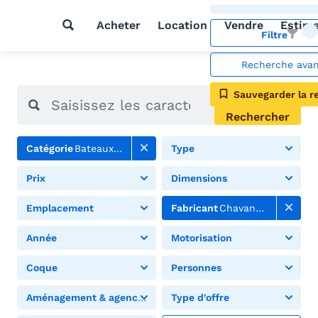
Acheter
Location
Vendre
Estim
Filtre
Recherche ava
Sauvegarder la r
Rechercher
Catégorie
Bateaux à moteur
Type
Prix
Dimensions
Emplacement
Fabricant
Chavanne
Année
Motorisation
Coque
Personnes
Aménagement & agencement
Type d'offre