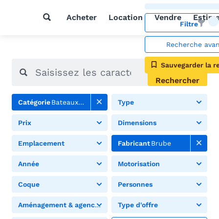
Acheter
Location
Vendre
Estim
Filtre
Recherche ava
Sauvegarder la r
Rechercher
Catégorie
Bateaux à moteur
Type
Prix
Dimensions
Emplacement
Fabricant
Brube
Année
Motorisation
Coque
Personnes
Aménagement & agencement
Type d'offre