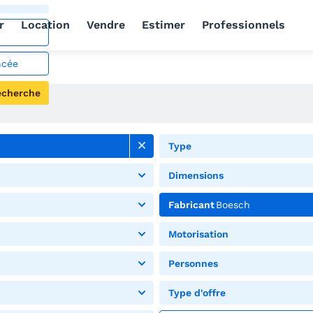
r
Location
Vendre
Estimer
Professionnels
ncée
echerche
Type
Dimensions
Fabricant
Boesch
Motorisation
Personnes
Type d'offre