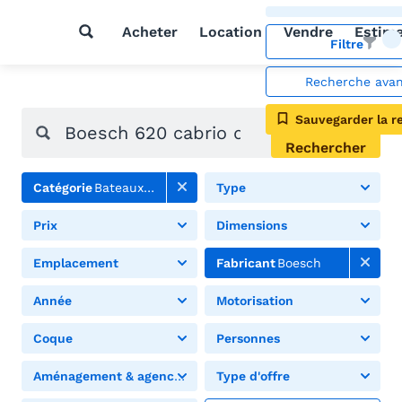
Acheter
Location
Vendre
Estim
Filtre
Recherche ava
Sauvegarder la r
Rechercher
Catégorie
Bateaux à moteur
Type
Prix
Dimensions
Emplacement
Fabricant
Boesch
Année
Motorisation
Coque
Personnes
Aménagement & agencement
Type d'offre