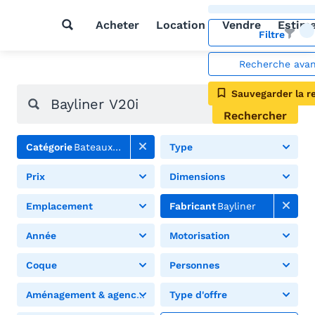
Acheter
Location
Vendre
Estim
Filtre
Recherche ava
Sauvegarder la r
Rechercher
Catégorie
Bateaux à moteur
Type
Prix
Dimensions
Emplacement
Fabricant
Bayliner
Année
Motorisation
Coque
Personnes
Aménagement & agencement
Type d'offre