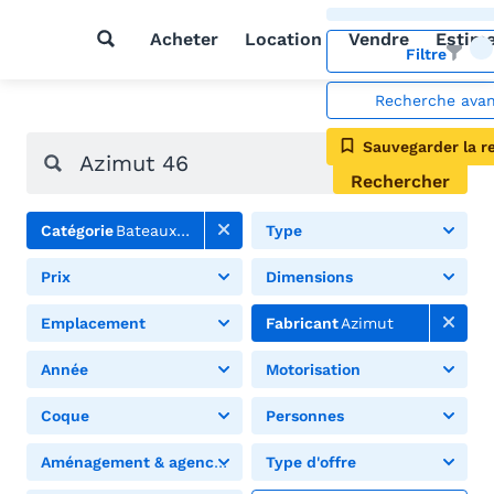
Acheter
Location
Vendre
Estim
Filtre
Recherche ava
Sauvegarder la r
Rechercher
Catégorie
Bateaux à moteur
Type
Prix
Dimensions
Emplacement
Fabricant
Azimut
Année
Motorisation
Coque
Personnes
Aménagement & agencement
Type d'offre