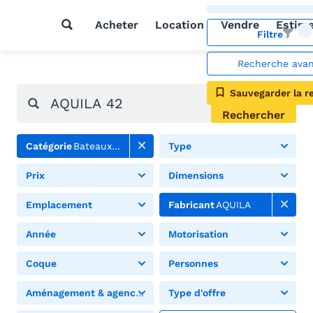
Acheter
Location
Vendre
Estim
Filtre
Recherche ava
Sauvegarder la r
Rechercher
Catégorie
Bateaux à moteur
Type
Prix
Dimensions
Emplacement
Fabricant
AQUILA
Année
Motorisation
Coque
Personnes
Aménagement & agencement
Type d'offre