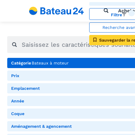
Achete
Filtre
Recherche ava
Sauvegarder la r
Catégorie
Bateaux à moteur
Prix
Emplacement
Année
Coque
Aménagement & agencement