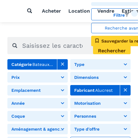
Acheter
Location
Vendre
Estim
Filtre
Recherche ava
Sauvegarder la r
Rechercher
Catégorie
Bateaux à moteur
Type
Prix
Dimensions
Emplacement
Fabricant
Alucrest
Année
Motorisation
Coque
Personnes
Aménagement & agencement
Type d'offre