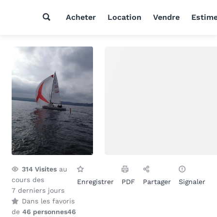
Acheter
Location
Vendre
Estim
314
Visites
au
cours des
Enregistrer
PDF
Partager
Signaler
7 derniers jours
Dans les favoris
de
46 personnes
46