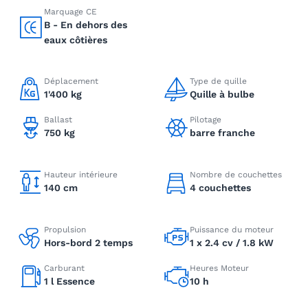
Marquage CE
B - En dehors des
eaux côtières
Déplacement
Type de quille
1'400 kg
Quille à bulbe
Ballast
Pilotage
750 kg
barre franche
Hauteur intérieure
Nombre de couchettes
140 cm
4 couchettes
Propulsion
Puissance du moteur
Hors-bord 2 temps
1 x 2.4 cv / 1.8 kW
Carburant
Heures Moteur
1 l Essence
10 h