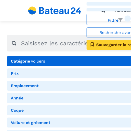
Achete
Filtre
Recherche ava
Sauvegarder la r
Catégorie
Voiliers
Prix
Emplacement
Année
Coque
Voilure et gréement