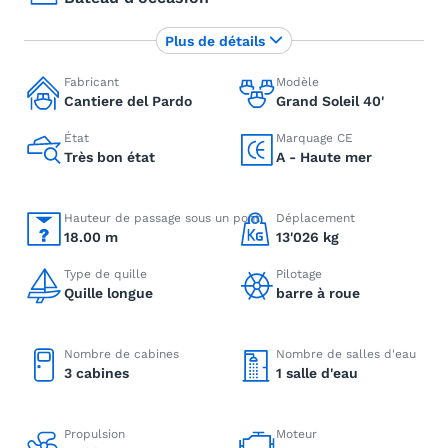
Plus de détails
Fabricant
Modèle
Cantiere del Pardo
Grand Soleil 40'
État
Marquage CE
Très bon état
A - Haute mer
Hauteur de passage sous un pont
Déplacement
18.00 m
13'026 kg
Type de quille
Pilotage
Quille longue
barre à roue
Nombre de cabines
Nombre de salles d'eau
3 cabines
1 salle d'eau
Propulsion
Moteur