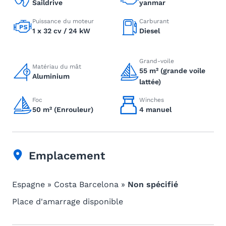
Saildrive
yanmar
Puissance du moteur
Carburant
1 x 32 cv / 24 kW
Diesel
Grand-voile
Matériau du mât
55 m² (grande voile
Aluminium
lattée)
Foc
Winches
50 m² (Enrouleur)
4 manuel
Emplacement
Espagne » Costa Barcelona »
Non spécifié
Place d'amarrage disponible