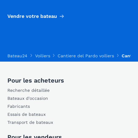
Vendre votre bateau
Bateau24
Voiliers
Cantiere del Pardo voiliers
Cantier
Pour les acheteurs
Recherche détaillée
Bateaux d'occasion
Fabricants
Essais de bateaux
Transport de bateaux
Pour les vendeurs