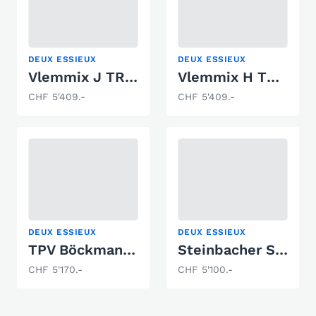
DEUX ESSIEUX
DEUX ESSIEUX
Vlemmix J TRAILER 3000 KG 2 X AS 1500 KG
Vlemmix H TRAILER 3500 KG 2 X AS 1800 KG
CHF 5'409.-
CHF 5'409.-
DEUX ESSIEUX
DEUX ESSIEUX
TPV Böckmann BA 3500
Steinbacher Skiboot Trailer MBT 2000 W
CHF 5'170.-
CHF 5'100.-