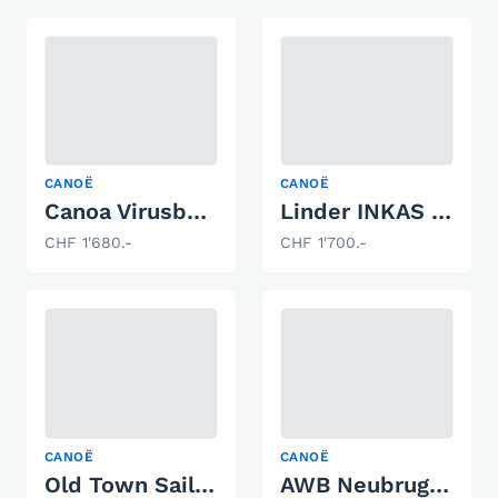
CANOË
CANOË
Canoa Virusboats Yolette
Linder INKAS 465 L "Leichtbau" (ALU)
CHF 1'680.-
CHF 1'700.-
CANOË
CANOË
Old Town Sailor - shop Bootswerft Daniel Meier
AWB Neubrugg Kanadier