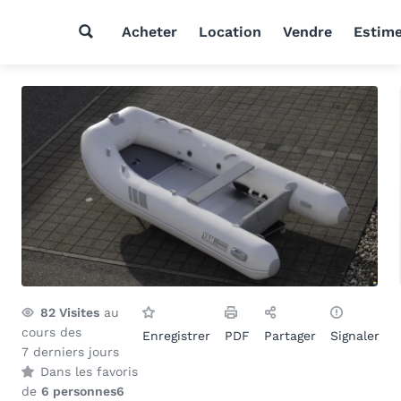
Acheter
Location
Vendre
Estim
82
Visites
au
cours des
Enregistrer
PDF
Partager
Signaler
7 derniers jours
Dans les favoris
de
6 personnes
6