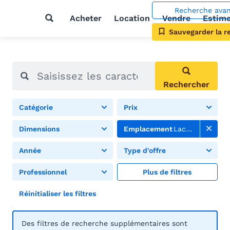
Recherche ava
Acheter
Location
Vendre
Estim
Sauvegarder la r
Rechercher
Catégorie
Prix
Dimensions
Emplacement
Lac de Greifen
Année
Type d'offre
Professionnel
Plus de filtres
Réinitialiser les filtres
Des filtres de recherche supplémentaires sont