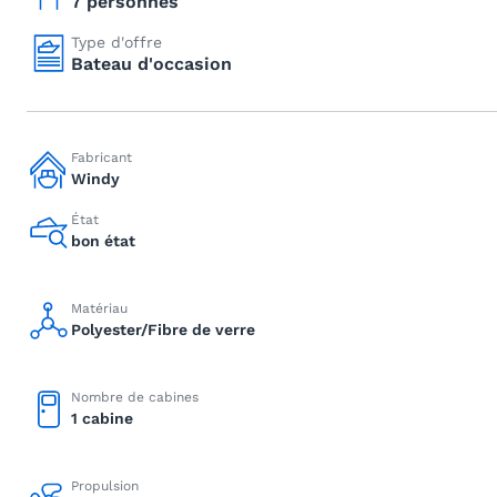
7 personnes
Type d'offre
Bateau d'occasion
Fabricant
Windy
État
bon état
Matériau
Polyester/Fibre de verre
Nombre de cabines
1 cabine
Propulsion