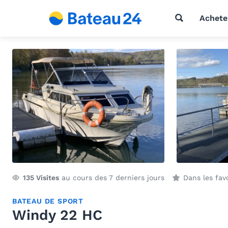
Achete
135
Visites
au cours des 7 derniers jours
Dans les fav
BATEAU DE SPORT
Windy 22 HC