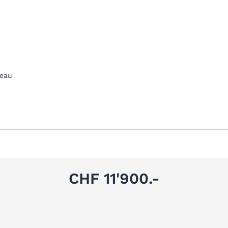
teau
CHF 11'900.-