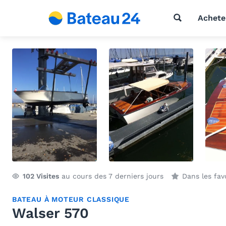
Achete
102
Visites
au cours des 7 derniers jours
Dans les fav
BATEAU À MOTEUR CLASSIQUE
Walser 570