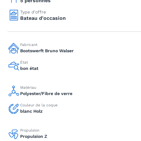
5 personnes
Type d'offre
Bateau d'occasion
Fabricant
Bootswerft Bruno Walser
État
bon état
Matériau
Polyester/Fibre de verre
Couleur de la coque
blanc Holz
Propulsion
Propulsion Z