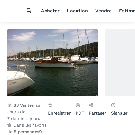
Acheter
Location
Vendre
Estim
88
Visites
au
cours des
Enregistrer
PDF
Partager
Signaler
7 derniers jours
Dans les favoris
de
9 personnes
9