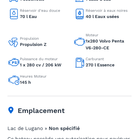
Réservoir d'eau douce
Réservoir à eaux noires
70 l Eau
40 l Eaux usées
Moteur
Propulsion
1x280 Volvo Penta
Propulsion Z
V6-280-CE
Puissance du moteur
Carburant
1 x 280 cv / 206 kW
270 l Essence
Heures Moteur
145 h
Emplacement
Lac de Lugano »
Non spécifié
Ce bateau possède une autorisation pour naviguer