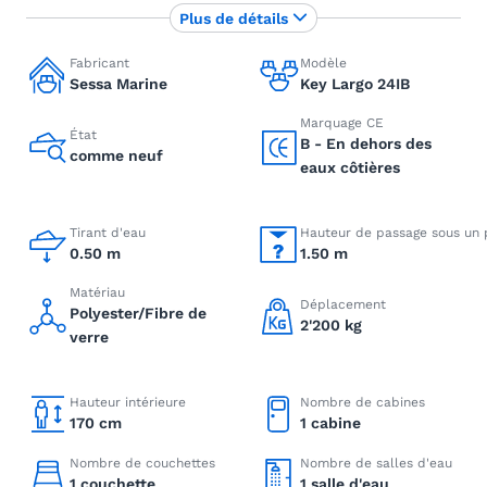
Plus de détails
Fabricant
Modèle
Sessa Marine
Key Largo 24IB
Marquage CE
État
B - En dehors des
comme neuf
eaux côtières
Tirant d'eau
Hauteur de passage sous un 
0.50 m
1.50 m
Matériau
Déplacement
Polyester/Fibre de
2'200 kg
verre
Hauteur intérieure
Nombre de cabines
170 cm
1 cabine
Nombre de couchettes
Nombre de salles d'eau
1 couchette
1 salle d'eau