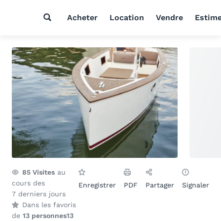
Acheter
Location
Vendre
Estim
85
Visites
au
cours des
Enregistrer
PDF
Partager
Signaler
7 derniers jours
Dans les favoris
de
13 personnes
13