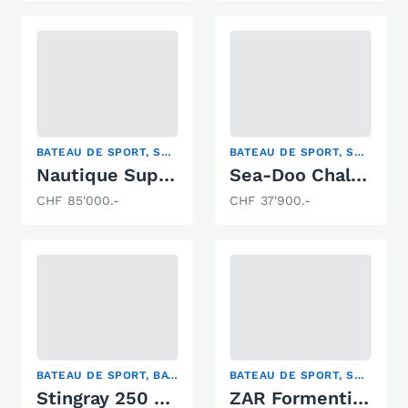
BATEAU DE SPORT, SKI NAUTIQUE, WAKEBOARD/WAKESURF
BATEAU DE SPORT, SKI NAUTIQUE, WAKEBOARD/WAKESURF
Nautique Super Air Nautique G 23
Sea-Doo Challenger 230 SE
CHF 85'000.-
CHF 37'900.-
BATEAU DE SPORT, BATEAU À CABINE, SKI NAUTIQUE
BATEAU DE SPORT, SKI NAUTIQUE, WAKEBOARD/WAKESURF
Stingray 250 CR
ZAR Formenti ZAR 49 SL