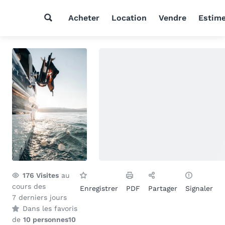
Acheter
Location
Vendre
Estim
176
Visites
au
cours des
Enregistrer
PDF
Partager
Signaler
7 derniers jours
Dans les favoris
de
10 personnes
10