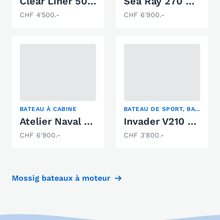
Clear Liner 500 Cabin
Sea Ray 270 Sundancer
CHF 4'500.-
CHF 6'900.-
BATEAU À CABINE
BATEAU DE SPORT, BATEAU À CABINE, SKI NAUTIQUE
Atelier Naval Marine Cruiser
Invader V210 Cuddy
CHF 6'900.-
CHF 3'800.-
Mossig bateaux à moteur