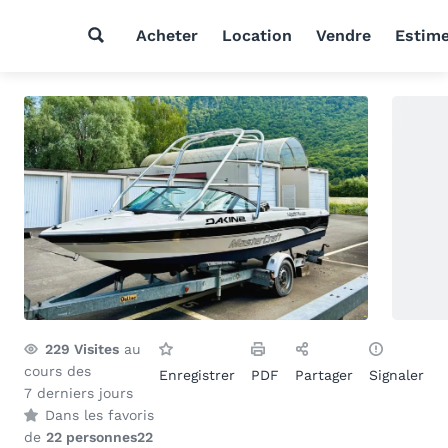
Acheter
Location
Vendre
Estim
229
Visites
au
cours des
Enregistrer
PDF
Partager
Signaler
7 derniers jours
Dans les favoris
de
22 personnes
22