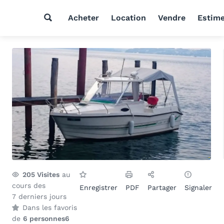
Acheter
Location
Vendre
Estim
205
Visites
au
cours des
Enregistrer
PDF
Partager
Signaler
7 derniers jours
Dans les favoris
de
6 personnes
6