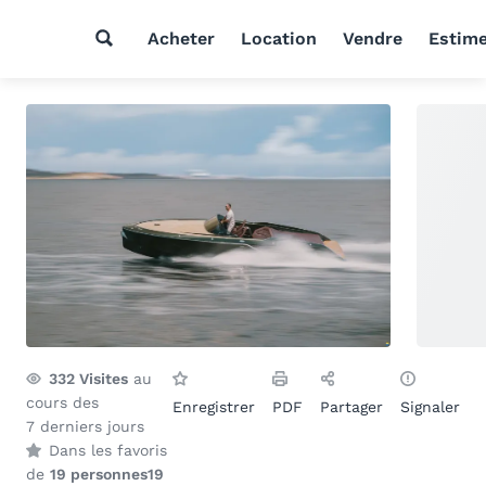
Acheter
Location
Vendre
Estim
332
Visites
au
cours des
Enregistrer
PDF
Partager
Signaler
7 derniers jours
Dans les favoris
de
19 personnes
19