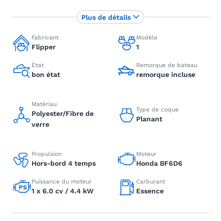
Plus de détails
Fabricant
Modèle
Flipper
1
État
Remorque de bateau
bon état
remorque incluse
Matériau
Type de coque
Polyester/Fibre de
Planant
verre
Propulsion
Moteur
Hors-bord 4 temps
Honda BF6D6
Puissance du moteur
Carburant
1 x 6.0 cv / 4.4 kW
Essence