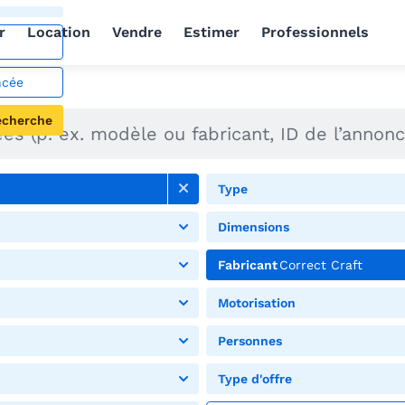
r
Location
Vendre
Estimer
Professionnels
ncée
echerche
Type
Dimensions
Fabricant
Correct Craft
Motorisation
Personnes
Type d'offre