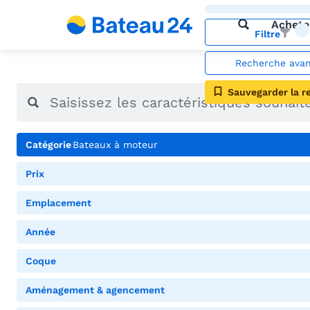
Achete
Filtre
Recherche ava
Sauvegarder la r
Catégorie
Bateaux à moteur
Prix
Emplacement
Année
Coque
Aménagement & agencement