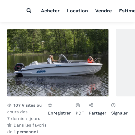
Acheter
Location
Vendre
Estim
107
Visites
au
cours des
Enregistrer
PDF
Partager
Signaler
7 derniers jours
Dans les favoris
de
1 personne
1