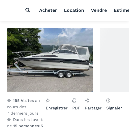
Acheter
Location
Vendre
Estim
195
Visites
au
cours des
Enregistrer
PDF
Partager
Signaler
7 derniers jours
Dans les favoris
de
15 personnes
15