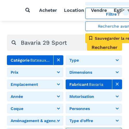
Acheter
Location
Vendre
Estim
Filtre
Recherche ava
Sauvegarder la r
Rechercher
Catégorie
Bateaux à moteur
Type
Prix
Dimensions
Emplacement
Fabricant
Bavaria
Année
Motorisation
Coque
Personnes
Aménagement & agencement
Type d'offre